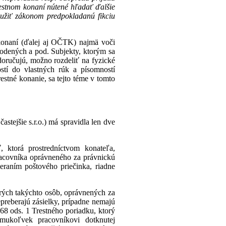
trestnom konaní nútené hľadať ďalšie
yužiť zákonom predpokladanú fikciu
onaní (ďalej aj OČTK) najmä voči
odených a pod. Subjekty, ktorým sa
doručujú, možno rozdeliť na fyzické
tí do vlastných rúk a písomností
stné konanie, sa tejto téme v tomto
stejšie s.r.o.) má spravidla len dve
 ktorá prostredníctvom konateľa,
racovníka oprávneného za právnickú
raním poštového priečinka, riadne
orých takýchto osôb, oprávnených za
epreberajú zásielky, prípadne nemajú
68 ods. 1 Trestného poriadku, ktorý
mukoľvek pracovníkovi dotknutej