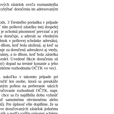
vých zásielok oveľa rozmanitejšia
ia vyhýbať doručeniu im adresovaným
ds. 3 Trestného poriadku v prípade
ť túto poštovú zásielku inej dospelej
 je ochotná písomnosť prevziať a jej
lku doručuje, a adresát sa vhodným
stok v poštovej schránke adresáta),
 dňom, keď bola uložená, aj keď sa
je za doručenú adresátovi aj vtedy,
eznámy, a to dňom, keď bola zásielka
vedel. Uvedené fikcie doručenia sú
ý) dopad na trestné konanie a jeho
eritórne rozhodnutia OČTK vo veci.
a, nakoľko v takomto prípade pri
ručiť len osobe, ktorá sa preukáže
ným poštou na preberanie takých
doručovanie rozhodnutí OČTK, napr.
a chce sa čo najdlhšiu dobu vyhnúť
 už samotnému obvinenému alebo
). Pre úplnosť ešte doplňme, že sa
stve doručovaných zásielok jednému
h rúk a podľa vyššie opísanej schémy