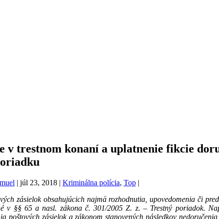
 v trestnom konaní a uplatnenie fikcie dor
poriadku
muel
|
júl 23, 2018
|
Kriminálna polícia
,
Top
|
vých zásielok obsahujúcich najmä rozhodnutia, upovedomenia či pred
né v §§ 65 a nasl. zákona č. 301/2005 Z. z. – Trestný poriadok. Na
nia poštových zásielok a zákonom stanovených následkov nedoručenia, n