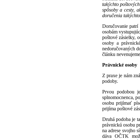
takýchto poštových
spôsoby a cesty, 
doručenia takýchto
Doručovanie patrí
osobám vystupujúc
poštové zásielky, 
osoby a právnické
nedoručovaných do 
článku nevenujeme,
Právnické osoby
Z praxe je nám zná
podoby.
Prvou podobou je,
splnomocnenca, po
osobu prijímať pí
prijíma poštové zás
Druhá podoba je ta
právnickú osobu pri
na adrese svojho s
dáva OČTK možnos