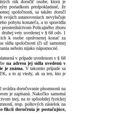
stných rúk doručiť osobe, ktorá je
tným poriadkom predpokladané, že
tnej spoločnosti, sa takáto doručí
h svojich ustanoveniach nevylučuje
eho pobytu konateľa, a to spravidla
 prostredníctvom Policajného zboru
 druhej vety uvedenej v § 68 ods. 1
cich k osobe oprávnenej konať za
u sídla spoločnosti (či už samotnej
onania nebolo nijako nápomocné.
platnená v prípade uvedenom v § 68
sobe
na adresu jej sídla uvedenú v
ie je známa.
V takomto prípade sa
, a to aj vtedy, ak sa ten, kto je
 2 uvádza doručovanie písomnosti na
torom je zapísaná. Nakoľko samotná
vom inej, na to spôsobilej fyzickej
mností, resp. poštových zásielok na
o fikcii doručenia je postačujúce,