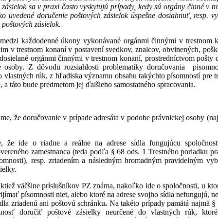
 zásielok sa v praxi často vyskytujú prípady, kedy sú orgány činné v 
ako uvedené doručenie poštových zásielok úspešne dosiahnuť, resp. v
 poštových zásielok.
 medzi každodenné úkony vykonávané orgánmi činnými v trestnom k
im v trestnom konaní v postavení svedkov, znalcov, obvinených, pošk
odosielané orgánmi činnými v trestnom konaní, prostredníctvom pošty 
 osoby. Z dôvodu rozsiahlosti problematiky doručovania písomnos
vlastných rúk, z hľadiska významu obsahu takýchto písomností pre tre
 a táto bude predmetom jej ďalšieho samostatného spracovania.
me, že doručovanie v prípade adresáta v podobe právnickej osoby (najča
 že ide o riadne a reálne na adrese sídla fungujúcu spoločnosť,
vereného zamestnanca (teda podľa § 68 ods. 1 Trestného poriadku p
somnosti), resp. zriadením a následným hromadným pravidelným vybe
ielky.
ktiež väčšine príslušníkov PZ známa, nakoľko ide o spoločnosti, u kt
jímať písomnosti niet, alebo ktoré na adrese svojho sídla nefungujú, n
ídla zriadenú ani poštovú schránku
.
Na takéto prípady pamätá najmä § 
ť doručiť poštové zásielky neurčené do vlastných rúk, ktoré