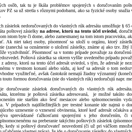
ých osôb, tak tu je škála problémov spojených s doručovaním pošto
íkov PZ sa už stretla s rôznymi podobami, ako sa fyzické osoby snaž
.
h zásielok nedoručovaných do vlastných rúk adresáta umožňuje § 65 o
sáta poštovej zásielky
na adrese, ktorú na tento účel uviedol
, doruči
tom istom byte či dome, alebo zamestnanej na tom istom pracovisku, ak
ať. Ak niet takej osoby, písomnosť sa uloží u orgánu, ktorý zásie
 (zanechá sa oznámenie o uložení zásielky, známe aj ako tzv. žltý lí
môže vyzdvihnúť. Písomnosť sa v tomto prípade považuje za doručenú
nedozvedel. Poštová zásielka sa okrem vyššie uvedeného prípadu považu
i z adresy, ktorú na tento účel adresát uviedol, s tým, že adresát je n
nnému v trestnom konaní alebo súdu, aj keď sa adresát o tom nedoz
 vhodne využiteľné, avšak častokrát nemajú žiadny významný (konečn
a touto formou doručovania (nie do vlastných rúk) nedoručujú napr. m
e je doručovanie zásielok doručovaných do vlastných rúk adresát
esáta, ktorému je poštová zásielka adresovaná, je možné takúto do
cnením nie starším ako šesť mesiacov alebo splnomocnením vyda
áta. V prípadoch najdôležitejších pre trestné konanie ide najmä o 
ujúceho uznesenie o vznesení obvinenia, ktoré keď adresát očakáva 
 býva sprevádzané ťažkosťami spojenými s jeho doručením, či
plnomocnenému na preberanie takýchto poštových zásielok (písomností
ady, kedy si poštový doručovateľ neuvedomí (či už pri väčšom množ
e uľahčenie vlastnej práce), že ide o doručovanie zásielky do vlastnýc