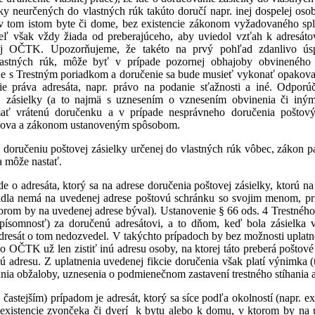
ky neurčených do vlastných rúk takúto doručí napr. inej dospelej osob
 v tom istom byte či dome, bez existencie zákonom vyžadovaného sp
eľ však vždy žiada od preberajúceho, aby uviedol vzťah k adresáto
ej OČTK. Upozorňujeme, že takéto na prvý pohľad zdanlivo úspe
lastných rúk, môže byť v prípade pozornej obhajoby obvineného
de s Trestným poriadkom a doručenie sa bude musieť vykonať opakovan
šie práva adresáta, napr. právo na podanie sťažnosti a iné. Odpor
ej zásielky (a to najmä s uznesením o vznesením obvinenia či i
ať vrátenú doručenku a v prípade nesprávneho doručenia poštov
znova a zákonom ustanoveným spôsobom.
doručeniu poštovej zásielky určenej do vlastných rúk vôbec, zákon p
a môže nastať.
 o adresáta, ktorý sa na adrese doručenia poštovej zásielky, ktorú na 
idla nemá na uvedenej adrese poštovú schránku so svojim menom, pr
orom by na uvedenej adrese býval). Ustanovenie § 66 ods. 4 Trestnéh
(písomnosť) za doručenú adresátovi, a to dňom, keď bola zásielka 
adresát o tom nedozvedel. V takýchto prípadoch by bez možnosti uplat
lo OČTK už len zistiť inú adresu osoby, na ktorej táto preberá poštové
nú adresu. Z uplatnenia uvedenej fikcie doručenia však platí výnimka (
nia obžaloby, uznesenia o podmienečnom zastavení trestného stíhania a
 častejším) prípadom je adresát, ktorý sa síce podľa okolností (napr. 
e existencie zvončeka či dverí k bytu alebo k domu, v ktorom by na 