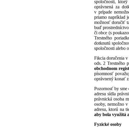
spoločnosti, ktor
oprávnená za dot
v prípade nemožno
priamo napríklad j
možnosť doručiť ta
buď prostredníctvo
či obce (s poukazo
Trestného poriad
dotknutú spoločnos
spoločnosti alebo 
Fikcia doručenia v
ods. 2 Trestného 
obchodnom registr
písomnosť považuj
oprávnený konať z
Pozornosť by sme e
adresu sídla právn
právnická osoba mô
osoby, nemožno v j
adresu, ktorú na t
aby bola využitá 
Fyzické osoby