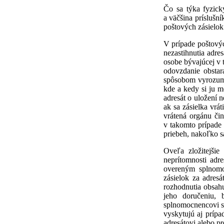
Čo sa týka fyzick
a väčšina príslušn
poštových zásielok
V prípade poštovýc
nezastihnutia adre
osobe bývajúcej v 
odovzdanie obstar
spôsobom vyrozumie
kde a kedy si ju 
adresát o uložení 
ak sa zásielka vrát
vrátená orgánu či
v takomto prípade
priebeh, nakoľko s
Oveľa zložitejši
neprítomnosti adr
overeným splnomo
zásielok za adres
rozhodnutia obsah
jeho doručeniu,
splnomocnencovi s
vyskytujú aj príp
adresátovi alebo pr