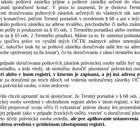
ý takúto poštovú zásielku príjme a poštové zásielky určené do vla
knutú spoločnosť konať. V praxi to znamená, že je doslova Tres
sti doručovania poštových zásielok určených do vlastných rúk samo
ej konateľovi, pričom Trestný poriadok v uvedenom § 68 a ani v inýc
kúto poštovú zásielku na adrese trvalého, prechodného či iného znám
m pošty (s poukazom na § 65 ods. 1 Trestného poriadku) alebo osobne
m na § 65 ods. 2 Trestného priadku). Máme za to, že samotná podstata
ku spočíva práve vo využití iných OČTK známych adries smerujú
ť, nakoľko inak by sa poštová zásielka doručovala stále len na adres
osobe oprávnenej za ňu konať), čo by doručovaniu v rámci trestného k
 prípade doručovania poštových zásielok právnickej osoby môže byť u
poriadku, a teda vtedy, ak nemožno doručiť písomnosť právnickej o
i alebo v inom registri, v ktorom je zapísaná, a jej iná adresa n
e za doručenú po troch dňoch od vrátenia nedoručenej zásielky OČTK
a právnickú osobu, o tom nedozvie.
šte chceli upriamiť na tú skutočnosť, že Trestný poriadok v § 68 ods.
ickej osoby uvedenú v obchodnom registri alebo v inom registri, v k
že prejavovať svoju vôľu či vykonávať právne úkony len prostredníct
ej prípade (ako v prípade fyzických osôb), vravieť o doručovaní píso
ieto účely právnická osoba uviedla,
ale pre aplikovanie ustanovenia 
adresa uvedená v príslušnom (dostupnom) registri.