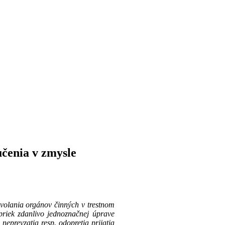
učenia v zmysle
volania orgánov činných v trestnom
priek zdanlivo jednoznačnej úprave
eprevzatia resp. odopretia prijatia