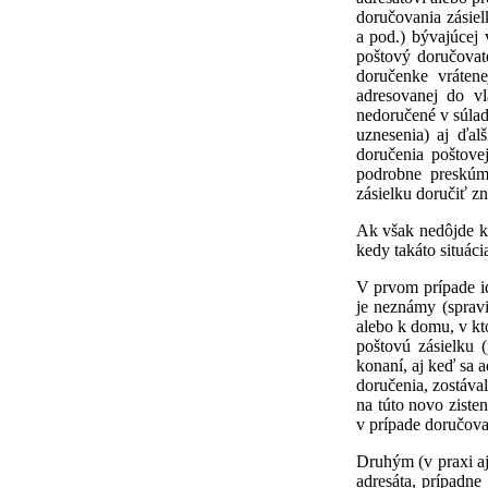
doručovania zásiel
a pod.) bývajúcej
poštový doručovat
doručenke vráten
adresovanej do v
nedoručené v súla
uznesenia) aj ďal
doručenia poštov
podrobne preskúm
zásielku doručiť 
Ak však nedôjde k 
kedy takáto situáci
V prvom prípade ide
je neznámy (sprav
alebo k domu, v kt
poštovú zásielku 
konaní, aj keď sa 
doručenia, zostáva
na túto novo ziste
v prípade doručova
Druhým (v praxi aj
adresáta, prípadn