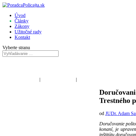
Úvod
Články
Zákony
Užitočné rady
Kontakt
Vyberte stranu
Poriadková polícia
|
Dopravná polícia
|
Kriminálna polícia
Doručovanie
Trestného 
od
JUDr. Adam Sa
Doručovanie pošto
konaní, je uprave
inštitútu doručova