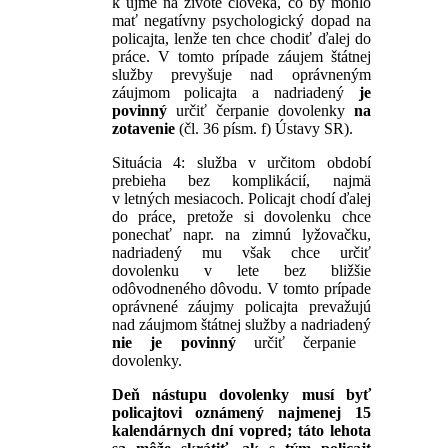
k ujme na živote človeka, čo by mohlo
mať negatívny psychologický dopad na
policajta, lenže ten chce chodiť ďalej do
práce. V tomto prípade záujem štátnej
služby prevyšuje nad oprávneným
záujmom policajta a nadriadený
je
povinný
určiť čerpanie dovolenky
na
zotavenie
(čl. 36 písm. f) Ústavy SR).
Situácia 4: služba v určitom období
prebieha bez komplikácií, najmä
v letných mesiacoch. Policajt chodí ďalej
do práce, pretože si dovolenku chce
ponechať napr. na zimnú lyžovačku,
nadriadený mu však chce určiť
dovolenku v lete bez bližšie
odôvodneného dôvodu. V tomto prípade
oprávnené záujmy policajta prevažujú
nad záujmom štátnej služby a nadriadený
nie je povinný
určiť čerpanie
dovolenky.
Deň nástupu dovolenky musí byť
policajtovi oznámený najmenej 15
kalendárnych dní vopred; táto lehota