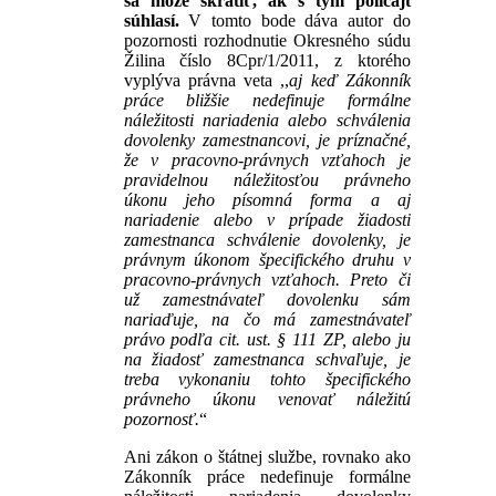
sa môže skrátiť, ak s tým policajt
súhlasí.
V tomto bode dáva autor do
pozornosti rozhodnutie Okresného súdu
Žilina číslo 8Cpr/1/2011, z ktorého
vyplýva právna veta ,,
aj keď Zákonník
práce bližšie nedefinuje formálne
náležitosti nariadenia alebo schválenia
dovolenky zamestnancovi, je príznačné,
že v pracovno-právnych vzťahoch je
pravidelnou náležitosťou právneho
úkonu jeho písomná forma a aj
nariadenie alebo v prípade žiadosti
zamestnanca schválenie dovolenky, je
právnym úkonom špecifického druhu v
pracovno-právnych vzťahoch. Preto či
už zamestnávateľ dovolenku sám
nariaďuje, na čo má zamestnávateľ
právo podľa cit. ust. § 111 ZP, alebo ju
na žiadosť zamestnanca schvaľuje, je
treba vykonaniu tohto špecifického
právneho úkonu venovať náležitú
pozornosť.
“
Ani zákon o štátnej službe, rovnako ako
Zákonník práce nedefinuje formálne