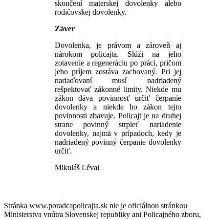
skončení materskej dovolenky alebo
rodičovskej dovolenky.
Záver
Dovolenka, je právom a zároveň aj
nárokom policajta. Slúži na jeho
zotavenie a regeneráciu po práci, pričom
jeho príjem zostáva zachovaný. Pri jej
nariaďovaní musí nadriadený
rešpektovať zákonné limity. Niekde mu
zákon dáva povinnosť určiť čerpanie
dovolenky a niekde ho zákon tejto
povinnosti zbavuje. Policajt je na druhej
strane povinný strpieť nariadenie
dovolenky, najmä v prípadoch, kedy je
nadriadený povinný čerpanie dovolenky
určiť.
Mikuláš Lévai
Stránka www.poradcapolicajta.sk nie je oficiálnou stránkou
Ministerstva vnútra Slovenskej republiky ani Policajného zboru,