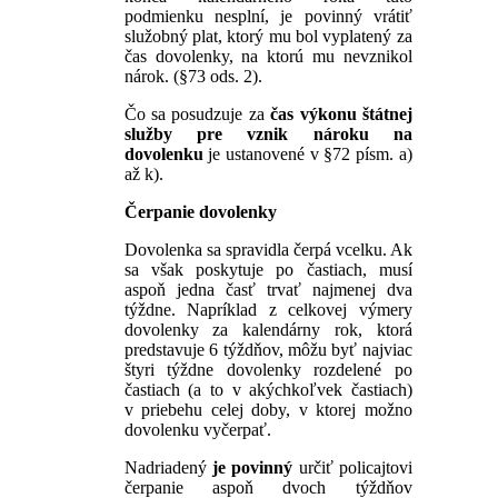
podmienku nesplní, je povinný vrátiť
služobný plat, ktorý mu bol vyplatený za
čas dovolenky, na ktorú mu nevznikol
nárok. (§73 ods. 2).
Čo sa posudzuje za
čas výkonu štátnej
služby pre vznik nároku na
dovolenku
je ustanovené v §72 písm. a)
až k).
Č
erpanie dovolenky
Dovolenka sa spravidla čerpá vcelku. Ak
sa však poskytuje po častiach, musí
aspoň jedna časť trvať najmenej dva
týždne. Napríklad z celkovej výmery
dovolenky za kalendárny rok, ktorá
predstavuje 6 týždňov, môžu byť najviac
štyri týždne dovolenky rozdelené po
častiach (a to v akýchkoľvek častiach)
v priebehu celej doby, v ktorej možno
dovolenku vyčerpať.
Nadriadený
je povinný
určiť policajtovi
čerpanie aspoň dvoch týždňov