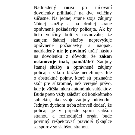
Nadriadený
musí
pri určovaní
dovolenky prihliadať na dve veličiny
súčasne. Na jednej strane stoja záujmy
štátnej služby a na druhej strane
oprávnené požiadavky policajta. Ak by
tieto veličiny boli v rovnováhe, že
záujem štátnej služby neprevyšuje
oprávnené požiadavky a naopak,
nadriadený
nie je povinný
určiť nástup
na dovolenku z dôvodu, že
zákon
ustanovuje inak, pamätáte?
Záujmy
štátnej služby a oprávnené záujmy
policajta zákon bližšie nedefinuje. Ide
o abstraktné pojmy, ktoré sú príznačné
skôr pre súkromné, než verejné právo,
kde je väčšia miera autonómie subjektov.
Bude preto vždy záležať od konkrétneho
subjektu, ako svoje záujmy odôvodní.
Jedným dychom treba zároveň dodať, že
policajt je v prípade sporu slabšou
stranou a rozhodujúci orgán bude
povinný rešpektovať pravidlá týkajúce
sa sporov so slabšou stranou.