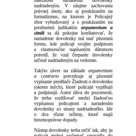
náležitosti nariadenia dovolenky
nadriadeným. V záujme zachovania
právnej istoty, ako aj poukázaním na
formalizmus, na ktorom je Policajný
zbor vybudovaný a s poukázaním na
predmetnú judikatúru
argumentum a
simili
sa dá pokojne konštatovať, že
nariadenie dovolenky má mať písomnú
formu, kde policajt svojím podpisom
a vlastnoručne napísaným dátumom
potvrdí, že vzal čerpanie dovolenky
určené nadriadeným na vedomie.
Takýto záver na základe
argumentum
a contrario
potvrdzuje aj písomné
vypísanie predtlače Žiadosti o dovolenku
(okrem iných), ktoré policajti vyplňujú
a podpisujú. Autor dáva do pozornosti,
že treba rozlišovať medzi žiadosťou
vypísanou policajtom a nariadením
dovolenky zo strany nadriadeného. Ide
o dva rôzne režimy, ktoré majú
hmotnoprávne dopady.
Nástup dovolenky treba určiť tak, aby ju
policajt mohol vyčerpať spravidla do