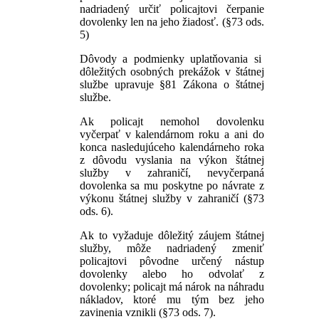
nadriadený určiť policajtovi čerpanie
dovolenky len na jeho žiadosť. (§73 ods.
5)
Dôvody a podmienky uplatňovania si
dôležitých osobných prekážok v štátnej
službe upravuje §81 Zákona o štátnej
službe.
Ak policajt nemohol dovolenku
vyčerpať v kalendárnom roku a ani do
konca nasledujúceho kalendárneho roka
z dôvodu vyslania na výkon štátnej
služby v zahraničí, nevyčerpaná
dovolenka sa mu poskytne po návrate z
výkonu štátnej služby v zahraničí (§73
ods. 6).
Ak to vyžaduje dôležitý záujem štátnej
služby, môže nadriadený zmeniť
policajtovi pôvodne určený nástup
dovolenky alebo ho odvolať z
dovolenky; policajt má nárok na náhradu
nákladov, ktoré mu tým bez jeho
zavinenia vznikli (§73 ods. 7).