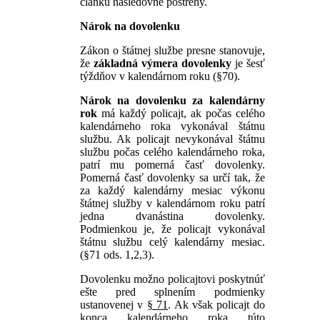
článku nasledovné postrehy.
Nárok na dovolenku
Zákon o štátnej službe presne stanovuje,
že
základná výmera dovolenky
je šesť
týždňov v kalendárnom roku (§70).
Nárok na dovolenku za kalendárny
rok
má každý policajt, ak počas celého
kalendárneho roka vykonával štátnu
službu. Ak policajt nevykonával štátnu
službu počas celého kalendárneho roka,
patrí mu pomerná časť dovolenky.
Pomerná časť dovolenky sa určí tak, že
za každý kalendárny mesiac výkonu
štátnej služby v kalendárnom roku patrí
jedna dvanástina dovolenky.
Podmienkou je, že policajt vykonával
štátnu službu celý kalendárny mesiac.
(§71 ods. 1,2,3).
Dovolenku možno policajtovi poskytnúť
ešte pred splnením podmienky
ustanovenej v
§ 71
. Ak však policajt do
konca kalendárneho roka túto