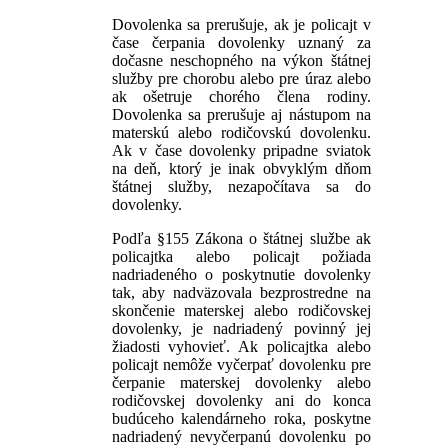
Dovolenka sa prerušuje, ak je policajt v
čase čerpania dovolenky uznaný za
dočasne neschopného na výkon štátnej
služby pre chorobu alebo pre úraz alebo
ak ošetruje chorého člena rodiny.
Dovolenka sa prerušuje aj nástupom na
materskú alebo rodičovskú dovolenku.
Ak v čase dovolenky pripadne sviatok
na deň, ktorý je inak obvyklým dňom
štátnej služby, nezapočítava sa do
dovolenky.
Podľa §155 Zákona o štátnej službe ak
policajtka alebo policajt požiada
nadriadeného o poskytnutie dovolenky
tak, aby nadväzovala bezprostredne na
skončenie materskej alebo rodičovskej
dovolenky, je nadriadený povinný jej
žiadosti vyhovieť. Ak policajtka alebo
policajt nemôže vyčerpať dovolenku pre
čerpanie materskej dovolenky alebo
rodičovskej dovolenky ani do konca
budúceho kalendárneho roka, poskytne
nadriadený nevyčerpanú dovolenku po