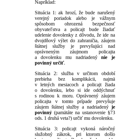
Napríklad:
Situácia 1: ak hrozí, že bude narušený
verejný poriadok alebo je vážnym
spôsobom ohrozená bezpečnosť
obyvateľstva a policajt bude žiadať
udelenie dovolenky z dôvodu, že ide na
dvojdňový výlet do zahraničia, záujem
štátnej služby je prevyšujúci nad
oprávneným záujmom policajta
a dovolenku mu nadriadený
nie je
povinný určiť
.
Situácia 2: služba v určitom období
prebieha bez komplikácii, najmä
v letných mesiacoch a policajt žiada
o dovolenku, lebo si ide oddýchnuť
s rodinou k moru. Oprávnený záujem
policajta v tomto prípade prevyšuje
záujem štátnej služby a nadriadený
je
povinný
(pamätáte na ustanovenie §73
ods. 1 druhá veta?) určiť mu dovolenku.
Situácia 3: policajt vykoná náročný
služobný zákrok, pri ktorom došlo