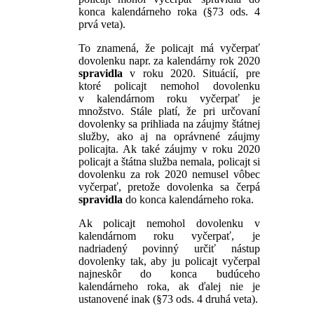
konca kalendárneho roka (§73 ods. 4
prvá veta).
To znamená, že policajt má vyčerpať
dovolenku napr. za kalendárny rok 2020
spravidla
v roku 2020. Situácií, pre
ktoré policajt nemohol dovolenku
v kalendárnom roku vyčerpať je
množstvo. Stále platí, že pri určovaní
dovolenky sa prihliada na záujmy štátnej
služby, ako aj na oprávnené záujmy
policajta. Ak také záujmy v roku 2020
policajt a štátna služba nemala, policajt si
dovolenku za rok 2020 nemusel vôbec
vyčerpať, pretože dovolenka sa čerpá
spravidla
do konca kalendárneho roka.
Ak policajt nemohol dovolenku v
kalendárnom roku vyčerpať, je
nadriadený povinný určiť nástup
dovolenky tak, aby ju policajt vyčerpal
najneskôr do konca budúceho
kalendárneho roka, ak ďalej nie je
ustanovené inak (§73 ods. 4 druhá veta).