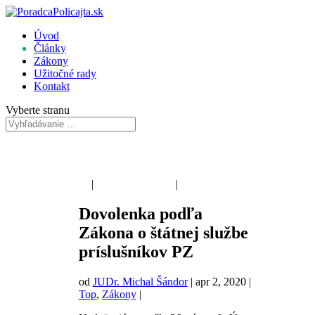
Úvod
Články
Zákony
Užitočné rady
Kontakt
Vyberte stranu
Poriadková polícia
|
Dopravná polícia
|
Kriminálna polícia
Dovolenka podľa
Zákona o štátnej službe
príslušníkov PZ
od
JUDr. Michal Šándor
|
apr 2, 2020
|
Top
,
Zákony
|