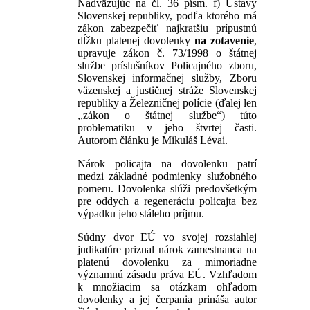
Nadväzujúc na čl. 36 písm. f) Ústavy
Slovenskej republiky, podľa ktorého má
zákon zabezpečiť najkratšiu prípustnú
dĺžku platenej dovolenky
na zotavenie
,
upravuje zákon č. 73/1998 o štátnej
službe príslušníkov Policajného zboru,
Slovenskej informačnej služby, Zboru
väzenskej a justičnej stráže Slovenskej
republiky a Železničnej polície (ďalej len
,,zákon o štátnej službe“) túto
problematiku v jeho štvrtej časti.
Autorom článku je Mikuláš Lévai.
Nárok policajta na dovolenku patrí
medzi základné podmienky služobného
pomeru. Dovolenka slúži predovšetkým
pre oddych a regeneráciu policajta bez
výpadku jeho stáleho príjmu.
Súdny dvor EÚ vo svojej rozsiahlej
judikatúre priznal nárok zamestnanca na
platenú dovolenku za mimoriadne
významnú zásadu práva EÚ. Vzhľadom
k množiacim sa otázkam ohľadom
dovolenky a jej čerpania prináša autor