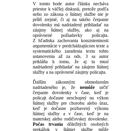
V tomto bode autor článku necháva
priestor k väčšej diskusii, pretože podľa
neho zo zákona o štátnej službe nie je
príliš zrejmé, či aj na takéto čerpanie
dovolenky má nadriadený prihliadať na
záujmy štátnej služby, ako aj na
oprávnené požiadavky policajta.
Z hľadiska zachovania konzistentnosti
argumentácie v predchádzajúcom texte a
systematického zaradenia textu tohto
ustanovenia až za ods. 3 sa autor
prikláňa k tomu, že aj tu musí
nadriadený prihliadať na záujem štátnej
služby a na oprávnené záujmy policajta.
Ďalším zákonným obmedzením
nadriadeného je, že
nemôže
určiť
čerpanie dovolenky v čase, keď je
policajt dočasne neschopný na výkon
štátnej služby pre chorobu alebo úraz,
keď je dočasne pozbavený výkonu
štátnej služby a v čase, keď je na
materskej alebo rodičovskej dovolenke.
Počas trvania
dôležitých osobných
prekážok v štátnej službe môže