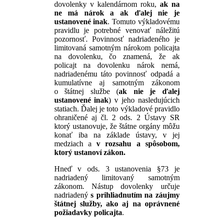
dovolenky v kalendárnom roku,
ak na
ne má nárok a ak ďalej nie je
ustanovené inak
. Tomuto výkladovému
pravidlu je potrebné venovať náležitú
pozornosť. Povinnosť nadriadeného je
limitovaná samotným nárokom policajta
na dovolenku, čo znamená, že ak
policajt na dovolenku nárok nemá,
nadriadenému táto povinnosť odpadá a
kumulatívne aj samotným zákonom
o štátnej službe (
ak nie je ďalej
ustanovené inak
) v jeho nasledujúcich
statiach. Ďalej je toto výkladové pravidlo
ohraničené aj čl. 2 ods. 2 Ústavy SR
ktorý ustanovuje, že štátne orgány môžu
konať iba na základe ústavy, v jej
medziach a
v rozsahu a spôsobom,
ktorý ustanoví zákon.
Hneď v ods. 3 ustanovenia §73 je
nadriadený limitovaný samotným
zákonom. Nástup dovolenky určuje
nadriadený
s prihliadnutím na záujmy
štátnej služby, ako aj na oprávnené
požiadavky policajta
.