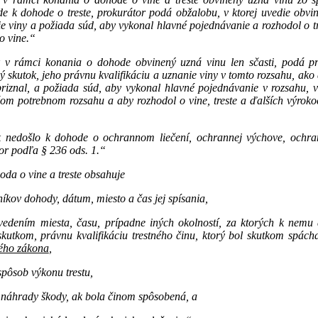
de k dohode o treste, prokurátor podá obžalobu, v ktorej uvedie obv
nie viny a požiada súd, aby vykonal hlavné pojednávanie a rozhodol o t
o vine.“
 v rámci konania o dohode obvinený uzná vinu len sčasti, podá pro
skutok, jeho právnu kvalifikáciu a uznanie viny v tomto rozsahu, ako a
priznal, a požiada súd, aby vykonal hlavné pojednávanie v rozsahu, 
šom potrebnom rozsahu a aby rozhodol o vine, treste a ďalších výrok
nedošlo k dohode o ochrannom liečení, ochrannej výchove, ochra
or podľa § 236 ods. 1.“
da o vine a treste obsahuje
íkov dohody, dátum, miesto a čas jej spísania,
uvedením miesta, času, prípadne iných okolností, za ktorých k nemu
utkom, právnu kvalifikáciu trestného činu, ktorý bol skutkom spácha
ého zákona
,
spôsob výkonu trestu,
 náhrady škody, ak bola činom spôsobená, a