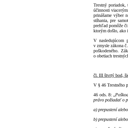
Trestný poriadok,
účinnosti viacerým
prinášame výber n
stíhania, pre sam
prehľad pomôže či
ktorým došlo, ako i
V nasledujúcom p
v zmysle zákona č.
poškodeného. Z
o obetiach trestnýc
čl. III štvrtý bod, 
V § 46 Trestného p
46 ods. 8: „
Poškod
právo požiadať o p
a) prepustení aleb
b) prepustení aleb