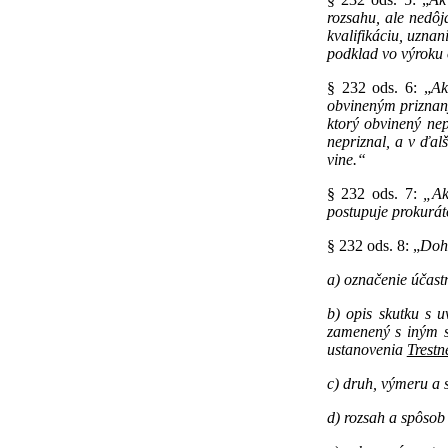
rozsahu, ale nedôj
kvalifikáciu, uzna
podklad vo výroku 
§ 232 ods. 6: „
Ak
obvineným priznaný 
ktorý obvinený ne
nepriznal, a v ďal
vine.“
§ 232 ods. 7:
„Ak 
postupuje prokurát
§ 232 ods. 8: „
Doho
a) označenie účastn
b) opis skutku s 
zamenený s iným sk
ustanovenia
Trestn
c) druh, výmeru a 
d) rozsah a spôsob