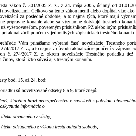
 teda zákon č. 301/2005 Z. z., z 24. mája 2005, účinný od 01.01.20
i novelizáciami. Celkovo sa tento zákon menil alebo dopĺňal viac ak
ovelizácií za posledné obdobie, a to najmä tých, ktoré majú význam
otné prípravné konanie alebo sa významne dotýkajú trestného konan
 už vyšetrovateľom, povereným príslušníkom PZ alebo iným príslušní
 pri aktualizácií poučení v jednotlivých zápisniciach trestného konania.
rehľade Vám prinášame vybranú časť novelizácie Trestného pori
 274/2017 Z. z., a to najmä z dôvodu aktualizácie poučení v zápisnici
ákon
č. 274/2017 Z. z. okrem novelizácie Trestného poriadku tiež
h činov, ktorá úzko súvisí aj s trestným konaním.
šiesty bod, 15. až 24. bod:
oriadku sú novelizované odseky 8 a 9, ktoré znejú:
ený, ktorému hrozí nebezpečenstvo v súvislosti s pobytom obvinené
oskytnutie informácie o
o úteku obvineného z väzby,
o úteku odsúdeného z výkonu trestu odňatia slobody,