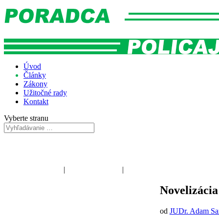
Úvod
Články
Zákony
Užitočné rady
Kontakt
Vyberte stranu
Poriadková polícia
|
Dopravná polícia
|
Kriminálna polícia
Novelizácia
od
JUDr. Adam Sa