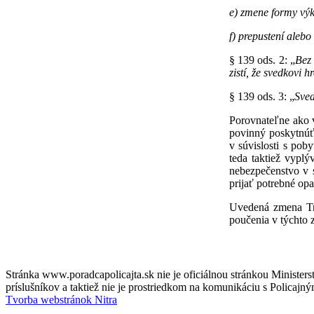
e) zmene formy výk
f) prepustení aleb
§ 139 ods. 2: „
Bez 
zistí, že svedkovi
§ 139 ods. 3: „
Sved
Porovnateľne ako v
povinný poskytnúť
v súvislosti s pob
teda taktiež vypl
nebezpečenstvo v 
prijať potrebné opa
Uvedená zmena Tre
poučenia v týchto z
Stránka www.poradcapolicajta.sk nie je oficiálnou stránkou Ministerst
príslušníkov a taktiež nie je prostriedkom na komunikáciu s Policaj
Tvorba webstránok Nitra