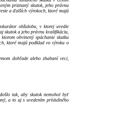
ineným priznaný skutok, jeho právnu
reste a ďalších výrokoch, ktoré majú
kurátor obžalobu, v ktorej uvedie
j skutok a jeho právnu kvalifikáciu,
v ktorom obvinený spáchanie skutku
och, ktoré majú podklad vo výroku o
nnom dohľade alebo zhabaní veci,
 došlo tak, aby skutok nemohol byť
ný, a to aj s uvedením príslušného