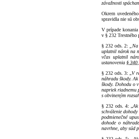
závažnosti spáchan
Okrem uvedeného b
spravidla nie sú 
V prípade konania 
v § 232 Trestného 
§ 232 ods. 2:
„Na k
uplatnil nárok na
včas uplatnil ná
ustanovenia
§ 340
§ 232 ods. 3: „
V r
náhradu škody. Ak 
škody. Dohodu o vi
napriek riadnemu 
s obvineným rozsa
§ 232 ods. 4: „
Ak
schválenie dohody o
podmienečné upust
dohode o náhrade 
navrhne, aby súd p
§ 232 ods. 5: „
Ak