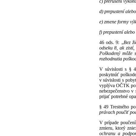
c) prerušení výkonu
d) prepustení alebo
e) zmene formy výk
f) prepustení aleb
46 ods. 9: „
Bez ž
odseku 8, ak zist
Poškodený môže s
rozhodnutia poškod
V súvislosti s § 
poskytnúť poškode
v súvislosti s pob
vyplýva OČTK povi
nebezpečenstvo v 
prijať potrebné opa
§ 49 Trestného po
právach poučiť pod
V prípade poučení
zmieru, ktorý znie
ochranu a podpor