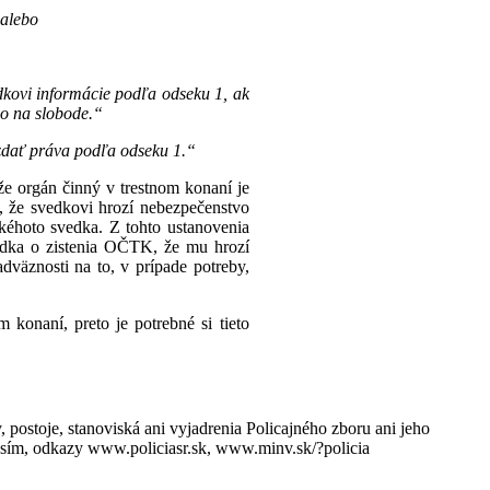
 alebo
dkovi informácie podľa odseku 1, ak
ho na slobode.“
zdať práva podľa odseku 1.“
že orgán činný v trestnom konaní je
, že svedkovi hrozí nebezpečenstvo
akéhoto svedka. Z tohto ustanovenia
vedka o zistenia OČTK, že mu hrozí
väznosti na to, v prípade potreby,
konaní, preto je potrebné si tieto
 postoje, stanoviská ani vyjadrenia Policajného zboru ani jeho
rosím, odkazy www.policiasr.sk, www.minv.sk/?policia