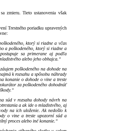
sa zmieru. Tieto ustanovenia však
ovení Trestného poriadku upravených
vne:
oškodeného, ktorý si riadne a včas
o a poškodeného, ktorý si riadne a
 postupuje sa primerane aj podľa
mladistvého alebo jeho obhajca.“
na záujem poškodeného na dohode na
a najmä k rozsahu a spôsobu náhrady
na konanie o dohode o vine a treste
prokurátor za poškodeného dohodnúť
 škody.“
á na súd v rozsahu dohody návrh na
trestania a ak ide o mladistvého, aj
vody na ich uloženie. Ak nedošlo k
dy o vine a treste upozorní súd a
ilný proces alebo iné konanie.“
páchania stíhaného skutku v celom