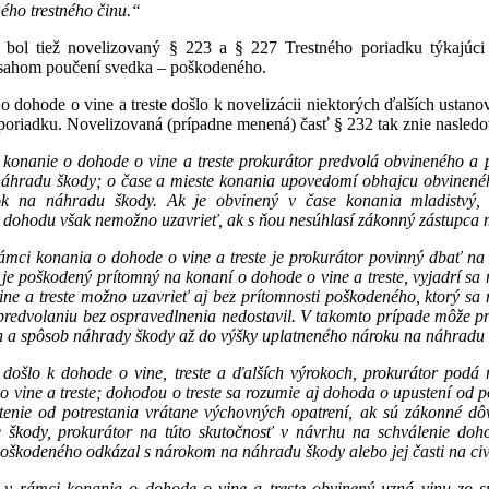
ého trestného činu.“
ol tiež novelizovaný § 223 a § 227 Trestného poriadku týkajúci 
obsahom poučení svedka – poškodeného.
o dohode o vine a treste došlo k novelizácii niektorých ďalších ustan
poriadku. Novelizovaná (prípadne menená) časť § 232 tak znie nasledo
onanie o dohode o vine a treste prokurátor predvolá obvineného a p
 náhradu škody; o čase a mieste konania upovedomí obhajcu obvinenéh
rok na náhradu škody. Ak je obvinený v čase konania mladistvý,
, dohodu však nemožno uzavrieť, ak s ňou nesúhlasí zákonný zástupca 
ámci konania o dohode o vine a treste je prokurátor povinný dbať 
je poškodený prítomný na konaní o dohode o vine a treste, vyjadrí s
ne a treste možno uzavrieť aj bez prítomnosti poškodeného, ktorý sa 
predvolaniu bez ospravedlnenia nedostavil. V takomto prípade môže 
h a spôsob náhrady škody až do výšky uplatneného nároku na náhradu
 došlo k dohode o vine, treste a ďalších výrokoch, prokurátor pod
 vine a treste; dohodou o treste sa rozumie aj dohoda o upustení od po
enie od potrestania vrátane výchovných opatrení, ak sú zákonné dô
škody, prokurátor na túto skutočnosť v návrhu na schválenie doho
oškodeného odkázal s nárokom na náhradu škody alebo jej časti na civ
 v rámci konania o dohode o vine a treste obvinený uzná vinu zo s