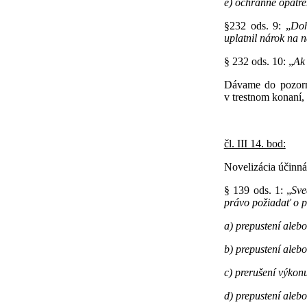
e) ochranné opatre
§232 ods. 9: „
Doh
uplatnil nárok na 
§ 232 ods. 10: „
Ak 
Dávame do pozorn
v trestnom konaní, 
čl. III 14. bod:
Novelizácia účinná
§ 139 ods. 1: „
Sve
právo požiadať o p
a) prepustení aleb
b) prepustení aleb
c) prerušení výkonu
d) prepustení alebo