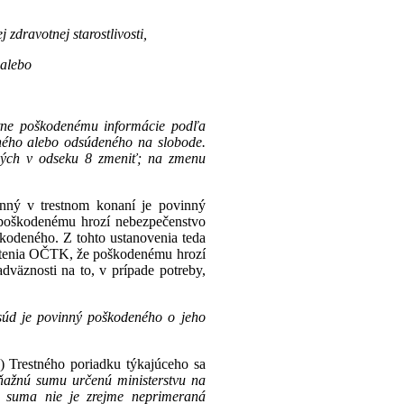
zdravotnej starostlivosti,
 alebo
ytne poškodenému informácie podľa
eného alebo odsúdeného na slobode.
ných v odseku 8 zmeniť; na zmenu
činný v trestnom konaní je povinný
 poškodenému hrozí nebezpečenstvo
škodeného. Z tohto ustanovenia teda
istenia OČTK, že poškodenému hrozí
väznosti na to, v prípade potreby,
súd je povinný poškodeného o jeho
) Trestného poriadku týkajúceho sa
ňažnú sumu určenú ministerstvu na
á suma nie je zrejme neprimeraná