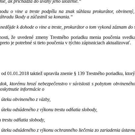
nie, ak prichádza do úvahy jeho uloženie.“
odu o vine a treste podpíšu na znak súhlasu prokurátor, obvinený
náhradu škody a zúčastnil sa konania.“
nedôjde k dohode o vine a treste, prokurátor o tom vykoná záznam do 
osti, že uvedené zmeny Trestného poriadku menia poučenia svedka
preto je potrebné si tieto poučenia v týchto zápisniciach aktualizovať.
 od 01.01.2018 taktiež upravila znenie § 139 Trestného poriadku, ktorý
dok, ktorému hrozí nebezpečenstvo v súvislosti s pobytom obvinené
oskytnutie informácie o
o úteku obvineného z väzby,
o úteku odsúdeného z výkonu trestu odňatia slobody,
 trestu odňatia slobody,
 úteku odsúdeného z výkonu ochranného liečenia zo zariadenia ústavnej 