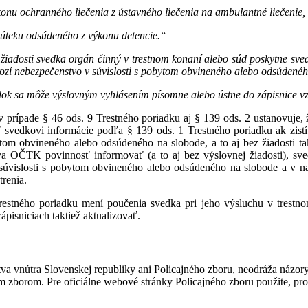
onu ochranného liečenia z ústavného liečenia na ambulantné liečenie,
o úteku odsúdeného z výkonu detencie.“
žiadosti svedka orgán činný v trestnom konaní alebo súd poskytne sve
 hrozí nebezpečenstvo v súvislosti s pobytom obvineného alebo odsúdené
ok sa môže výslovným vyhlásením písomne alebo ústne do zápisnice v
 prípade § 46 ods. 9 Trestného poriadku aj § 139 ods. 2 ustanovuje, 
 svedkovi informácie podľa § 139 ods. 1 Trestného poriadku ak zistí
ytom obvineného alebo odsúdeného na slobode, a to aj bez žiadosti t
ýva OČTK povinnosť informovať (a to aj bez výslovnej žiadosti), s
súvislosti s pobytom obvineného alebo odsúdeného na slobode a v nad
trenia.
stného poriadku mení poučenia svedka pri jeho výsluchu v trestnom 
ápisniciach taktiež aktualizovať.
va vnútra Slovenskej republiky ani Policajného zboru, neodráža názory,
ným zborom. Pre oficiálne webové stránky Policajného zboru použite, p