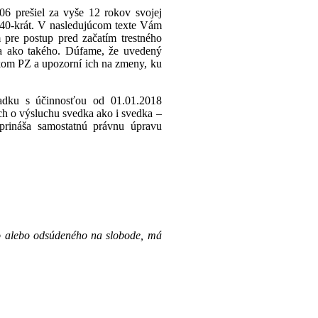
06 prešiel za vyše 12 rokov svojej
o 40-krát. V nasledujúcom texte Vám
 pre postup pred začatím trestného
ia ako takého. Dúfame, že uvedený
kom PZ a upozorní ich na zmeny, ku
adku s účinnosťou od 01.01.2018
ach o výsluchu svedka ako i svedka –
 prináša samostatnú právnu úpravu
ho alebo odsúdeného na slobode, má