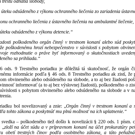
 trestu odňatia slobody,
 úteku odsúdeného z výkonu ochranného liečenia zo zariadenia ústavnej 
onu ochranného liečenia z ústavného liečenia na ambulantné liečenie,
o úteku odsúdeného z výkonu detencie.“
iadosti poškodeného orgán činný v trestnom konaní alebo súd posk
í, že poškodenému hrozí nebezpečenstvo v súvislosti s pobytom obvin
voje rozhodnutie o práve byť informovaný o skutočnostiach uvede
eného sa prihliada.“
46 ods. 9 Trestného poriadku je dôležitá tá skutočnosť, že orgán 
nému informácie podľa § 46 ods. 8 Trestného poriadku ak zistí, že
ytom obvineného alebo odsúdeného na slobode, a to aj bez žiadosti po
nnosť informovať (a to aj bez výslovnej žiadosti), poškodeného o z
súvislosti s pobytom obvineného alebo odsúdeného na slobode a v nad
trenia.
riadku bol novelizovaný a znie: „
Orgán činný v trestnom konaní a 
ľa tohto zákona a poskytnúť mu plnú možnosť na ich uplatnenie.“
 svedka – poškodeného tiež došlo k novelizácii § 220 ods. 1 písm. c
: „
zloží na účet súdu a v prípravnom konaní na účet prokuratúry pe
u obetí trestných činov podľa osobitného zákona, a táto peňažn