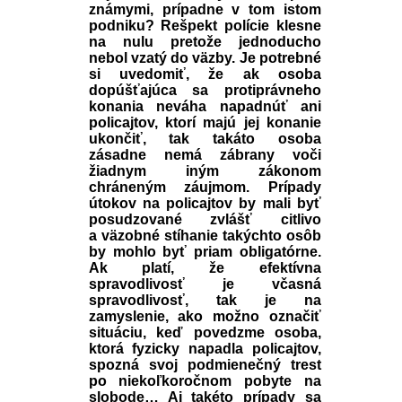
známymi, prípadne v tom istom
podniku? Rešpekt polície klesne
na nulu pretože jednoducho
nebol vzatý do väzby. Je potrebné
si uvedomiť, že ak osoba
dopúšťajúca sa protiprávneho
konania neváha napadnúť ani
policajtov, ktorí majú jej konanie
ukončiť, tak takáto osoba
zásadne nemá zábrany voči
žiadnym iným zákonom
chráneným záujmom. Prípady
útokov na policajtov by mali byť
posudzované zvlášť citlivo
a väzobné stíhanie takýchto osôb
by mohlo byť priam obligatórne.
Ak platí, že efektívna
spravodlivosť je včasná
spravodlivosť, tak je na
zamyslenie, ako možno označiť
situáciu, keď povedzme osoba,
ktorá fyzicky napadla policajtov,
spozná svoj podmienečný trest
po niekoľkoročnom pobyte na
slobode… Aj takéto prípady sa