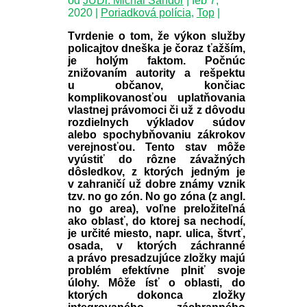
od
JUDr. Michal Šándor
|
feb 7,
2020
|
Poriadková polícia
,
Top
|
Tvrdenie o tom, že výkon služby
policajtov dneška je čoraz ťažším,
je holým faktom. Počnúc
znižovaním autority a rešpektu
u občanov, končiac
komplikovanosťou uplatňovania
vlastnej právomoci či už z dôvodu
rozdielnych výkladov súdov
alebo spochybňovaniu zákrokov
verejnosťou. Tento stav môže
vyústiť do rôzne závažných
dôsledkov, z ktorých jedným je
v zahraničí už dobre známy vznik
tzv. no go zón. No go zóna (z angl.
no go area), voľne preložiteľná
ako oblasť, do ktorej sa nechodí,
je určité miesto, napr. ulica, štvrť,
osada, v ktorých záchranné
a právo presadzujúce zložky majú
problém efektívne plniť svoje
úlohy. Môže ísť o oblasti, do
ktorých dokonca zložky