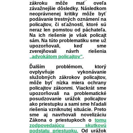
zákroku môže mať oveľa
závažnejšie dôsledky. Následkom
neoprávnenej kritiky môže byť
podávanie trestných oznámení na
policajtov, či sťažností, ktoré sú
neraz len pomstou od páchateľa.
Na ich riešenie je však policajt
sám. Na túto problematiku sme už
upozorňovali, keď sme
zverejňovali návrh riešenia
„advokátom policajtov“
.
Ďalším problémom, ktorý
ovplyvňuje vykonávanie
služobných zákrokov policajtov,
môže byť nízka miera ochrany
policajtov zákonmi. Viackrát sme
upozorňovali na problematické
posudzovanie urážok policajtov
ako priestupku a sami sme hľadali
riešenia vzniknutej situácie. Preto
sme aj navrhovali novelizáciu
Zákona o priestupkoch o
tomu
zodpovedajúcu skutkovú
podstatu priestupku.
Od urážok