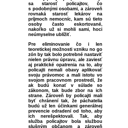
sa starosť policajtov, čo
s podobnými osobami, a zároveň
rovnaká starosť lekárov na
príjmoch nemocníc, kam sú tieto
osoby často eskortované,
nakoľko už si mohli sami, hoci
neúmyselne ublížiť.
Pre eliminovanie čo i len
teoretickej možnosti vzniku no go
zón by tak bolo potrebné nastaviť
nielen právnu úpravu, ale zaviesť
aj praktické opatrenia na to, aby
policajti nemali obavy aplikovať
svoju právomoc a mali istotu vo
svojom pracovnom prostredí, že
ak budú konať v súlade so
zákonom, tak bude zbor na ich
strane. Zároveň by policajti mali
byť chránení tak, že páchatelia
budú už len účinkami generálnej
prevencie odradení od toho, aby
ich nerešpektovali. Tak, aby
služba policajtov bola službou
slušným občanom a zároveň