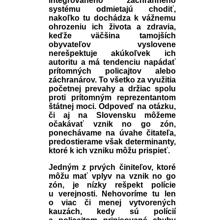
integrovaného záchranného
systému odmietajú chodiť,
nakoľko tu dochádza k vážnemu
ohrozeniu ich života a zdravia,
keďže väčšina tamojších
obyvateľov vyslovene
nerešpektuje akúkoľvek ich
autoritu a má tendenciu napádať
prítomných policajtov alebo
záchranárov. To všetko za využitia
početnej prevahy a držiac spolu
proti prítomným reprezentantom
štátnej moci. Odpoveď na otázku,
či aj na Slovensku môžeme
očakávať vznik no go zón,
ponechávame na úvahe čitateľa,
predostierame však determinanty,
ktoré k ich vzniku môžu prispieť.
Jedným z prvých činiteľov, ktoré
môžu mať vplyv na vznik no go
zón, je nízky rešpekt polície
u verejnosti. Nehovoríme tu len
o viac či menej vytvorených
kauzách, kedy sú polícií