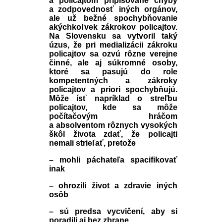
a policajtom pripisované chyby
a zodpovednosť iných orgánov,
ale už bežné spochybňovanie
akýchkoľvek zákrokov policajtov.
Na Slovensku sa vytvoril taký
úzus, že pri medializácii zákroku
policajtov sa ozvú rôzne verejne
činné, ale aj súkromné osoby,
ktoré sa pasujú do role
kompetentných a zákroky
policajtov a priori spochybňujú.
Môže ísť napríklad o streľbu
policajtov, kde sa môže
počítačovým hráčom
a absolventom rôznych vysokých
škôl života zdať, že policajti
nemali strieľať, pretože
– mohli páchateľa spacifikovať
inak
– ohrozili život a zdravie iných
osôb
– sú predsa vycvičení, aby si
poradili aj bez zbrane