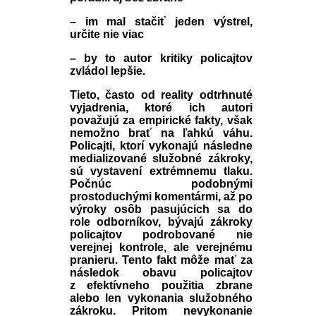
– im mal stačiť jeden výstrel,
určite nie viac
– by to autor kritiky policajtov
zvládol lepšie.
Tieto, často od reality odtrhnuté
vyjadrenia, ktoré ich autori
považujú za empirické fakty, však
nemožno brať na ľahkú váhu.
Policajti, ktorí vykonajú následne
medializované služobné zákroky,
sú vystavení extrémnemu tlaku.
Počnúc podobnými
prostoduchými komentármi, až po
výroky osôb pasujúcich sa do
role odborníkov, bývajú zákroky
policajtov podrobované nie
verejnej kontrole, ale verejnému
pranieru. Tento fakt môže mať za
následok obavu policajtov
z efektívneho použitia zbrane
alebo len vykonania služobného
zákroku. Pritom nevykonanie