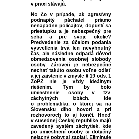
v praxi stávajú.
No čo v prípade, ak agresívny
podnapitý páchateľ priamo
nenapadne policajtov, dopustí sa
priestupku a je nebezpečný pre
seba a pre svoje okolie?
Predvedenie za účelom podania
vysvetlenia trvá len nevyhnutný
čas, ale následne odpadá dôvod
obmedzovania osobnej slobody
osoby. Zároveň je nebezpečné
nechať takúto osobu voľne odísť
a jej zaistenie v zmysle § 19 ods. 1
ZoPZ nie je vždy ideálnym
riešením. Tým by bolo
umiestnenie osoby v tzv.
záchytných izbách. Ide
o problematiku, o ktorej sa na
Slovensku dlho hovorí a pri
rozhovoroch to aj končí. Hneď
v susednej Českej republike majú
zavedený systém záchytiek, kde
po umiestnení osoby si dotyčný
nelacný pobyt aj zaplatí. Eliminuje