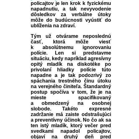
policajtov je len krok k fyzickému
napadnutiu, a tak nevyvodenie
dôsledkov za verbálne útoky
môže do budúcnosti vyústiť do
ublíženia na zdraví.
Tým už otvárame neposlednú
časť, ktorá môže viesť
k absolútnemu ignorovaniu
polície. Len si predstavme
situáciu, kedy napríklad agresívny
opitý mladík na diskotéke po
privolaní hliadky polície túto
napadne a je tak podozrivý zo
spáchania trestného činu útoku
na verejného činiteľa. Štandardný
postup spočíva v tom, že je na
mieste spacifikovaný
a obmedzený na osobnej
slobode. Takéto expresné
zadržanie má zaiste odstrašujúci
a preventívny účinok. No čo ak sa
ten istý mladík, ktorý večer pred
svedkami napadol policajtov,
objaví na druhý deň pred