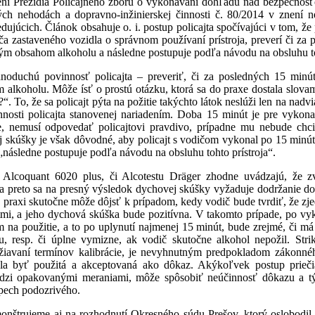
ení Prezídia Policajného zboru o vykonávaní dohľadu nad bezpečnosť
ch nehodách a dopravno-inžinierskej činnosti č. 80/2014 v znení ne
edujúcich. Článok obsahuje o. i. postup policajta spočívajúci v tom, ž
iča zastaveného vozidla o správnom používaní prístroja, preverí či za
ým obsahom alkoholu a následne postupuje podľa návodu na obsluhu toh
dnoduchú povinnosť policajta – preveriť, či za posledných 15 minút
lkoholu. Môže ísť o prostú otázku, ktorá sa do praxe dostala slovami
“. To, že sa policajt pýta na požitie takýchto látok neslúži len na nad
nnosti policajta stanovenej nariadením. Doba 15 minút je pre vyko
, nemusí odpovedať policajtovi pravdivo, prípadne mu nebude chc
ej skúšky je však dôvodné, aby policajt s vodičom vykonal po 15 min
„následne postupuje podľa návodu na obsluhu tohto prístroja“.
 Alcoquant 6020 plus, či Alcotestu Dräger zhodne uvádzajú, že z
 a preto sa na presný výsledok dychovej skúšky vyžaduje dodržanie d
V praxi skutočne môže dôjsť k prípadom, kedy vodič bude tvrdiť, že zj
jtmi, a jeho dychová skúška bude pozitívna. V takomto prípade, po v
 na použitie, a to po uplynutí najmenej 15 minút, bude zrejmé, či m
iu, resp. či úplne vymizne, ak vodič skutočne alkohol nepožil. Stri
žiavaní termínov kalibrácie, je nevyhnutným predpokladom zákonné
a byť použitá a akceptovaná ako dôkaz. Akýkoľvek postup priečia
dzi opakovanými meraniami, môže spôsobiť neúčinnosť dôkazu a tý
pech podozrivého.
onštrujeme aj na rozhodnutí Okresného súdu Prešov, ktorý oslobodil