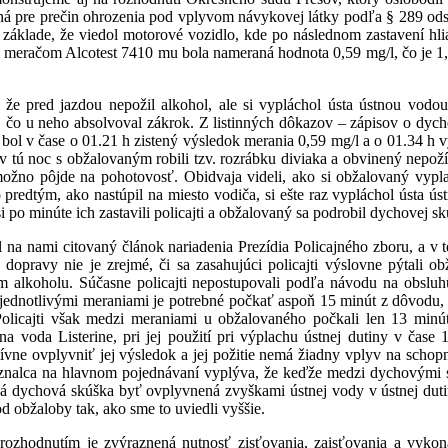
ná pre prečin ohrozenia pod vplyvom návykovej látky podľa § 289 ods
základe, že viedol motorové vozidlo, kde po následnom zastavení h
 meračom Alcotest 7410 mu bola nameraná hodnota 0,59 mg/l, čo je 1,23
 že pred jazdou nepožil alkohol, ale si vypláchol ústa ústnou vodou
 čo u neho absolvoval zákrok. Z listinných dôkazov – zápisov o dych
bol v čase o 01.21 h zistený výsledok merania 0,59 mg/l a o 01.34 h 
 v tú noc s obžalovaným robili tzv. rozrábku diviaka a obvinený nepož
možno pôjde na pohotovosť. Obidvaja videli, ako si obžalovaný vypl
predtým, ako nastúpil na miesto vodiča, si ešte raz vypláchol ústa ú
si po minúte ich zastavili policajti a obžalovaný sa podrobil dychovej sk
 na nami citovaný článok nariadenia Prezídia Policajného zboru, a v t
dopravy nie je zrejmé, či sa zasahujúci policajti výslovne pýtali ob
alkoholu. Súčasne policajti nepostupovali podľa návodu na obsluhu 
 jednotlivými meraniami je potrebné počkať aspoň 15 minút z dôvodu,
 Policajti však medzi meraniami u obžalovaného počkali len 13 min
na voda Listerine, pri jej použití pri výplachu ústnej dutiny v čas
ívne ovplyvniť jej výsledok a jej požitie nemá žiadny vplyv na schop
znalca na hlavnom pojednávaní vyplýva, že keďže medzi dychovými s
há dychová skúška byť ovplyvnená zvyškami ústnej vody v ústnej d
d obžaloby tak, ako sme to uviedli vyššie.
ozhodnutím je zvýraznená nutnosť zisťovania, zaisťovania a vykon