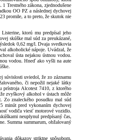
. 1 Trestného zákona, zjednodušene
liadkou OO PZ a následnej dychovej
 promile, a to preto, že skutok nie
 Listerine, ktorú mu predpísal jeho
ovej skúške mal súd za preukázané,
výsledok 0,62 mg/l. Dvaja svedkovia
íval alkoholické nápoje. Uvádzal, že
achoval ústa nejakou ústnou vodou.
stnou vodou. Hneď ako vyšli na aute
úške.
ej súvislosti uviedol, že zo záznamu
žalovaného, či nepožil nejaké látky
prístroja Alcotest 7410, z ktorého
 že zvyškový alkohol v ústach môže
út. Zo znaleckého posudku mal súd
e 15 minút pred vykonaním dychovej
nosť vodiča viesť motorové vozidlo.
kúškami neuplynul predpísaný čas,
utine. Summa summarum, obžalovaný
ávania dôkazov striktne spôsobom,