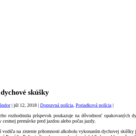
dychové skúšky
ándor
|
júl 12, 2018
|
Dopravná polícia
,
Poriadková polícia
|
ho rozhodnutia príspevok poukazuje na dôvodnosť opakovaných dyc
 cestnej premávke pred jazdou alebo počas jazdy.
ní vodiča na zistenie prítomnosti alkoholu vykonaním dychovej skúšky