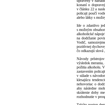
upravený v nariad
konaní o dopravný
v článku 22 a nasl
policajt poučí vod
alebo látky s možn
Ide o zdanlivo je
s možným obsahom a
alkoholické nápoje?
na dodržanie povi
Vodič, samozrejme
pozitívnej dychov
čo odkazujú slová 
Návody prístrojov
výsledok merania,
požitia alkoholu. 
zastavením polica
v súlade s návodom
klesajúcu tendenc
nehovoriac o dodr
aby následne mohl
skrátenie doby me
rozhodnutie v pros
Takýto postup dem