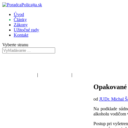
Úvod
Články
Zákony
Užitočné rady
Kontakt
Vyberte stranu
Poriadková polícia
|
Dopravná polícia
|
Kriminálna polícia
Opakované 
od
JUDr. Michal Š
Na podklade súdne
alkoholu vodičom v
Postup pri vyšetre