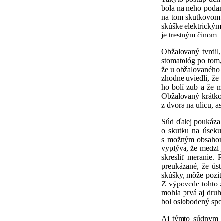
bola na neho poda
na tom skutkovom 
skúške elektrickým
je trestným činom.
Obžalovaný tvrdil,
stomatológ po tom,
že u obžalovaného 
zhodne uviedli, že
ho bolí zub a že 
Obžalovaný krátko 
z dvora na ulicu, a
Súd ďalej poukázal
o skutku na úseku 
s možným obsahom 
vyplýva, že medzi
skresliť meranie.
preukázané, že úst
skúšky, môže pozit
Z výpovede tohto 
mohla prvá aj dru
bol oslobodený spo
Aj týmto súdnym r