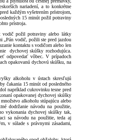
ou a plynulosťou cestnej premávky,
skorších nariadení, a to konkrétne
e pred každým vyšetrením prístrojom,
 posledných 15 minút požil potraviny
to prístroja.
 vodič požil potraviny alebo látky
 „Pán vodič, požili ste pred jazdou
viazanie kontaktu s vodičom alebo len
nanie dychovej skúšky rozhodujúca.
ieť odpovedať vôbec. V prípadoch
útach opakovanú dychovú skúšku, na
vyšky alkoholu v ústach skresľujú
oby čakania 15 minút od posledného
edol napríklad cukrovinku tesne pred
ykonaní opakovanej dychovej skúšky
á množstvo alkoholu stúpajúcu alebo
ktné dodržanie návodu na použitie,
ho vykonania dychovej skúšky tak,
ci sa návodu na použitie, teda aj
m, v súlade s právnymi zásadami,
 obžalovaného spod obžaloby, ktorá